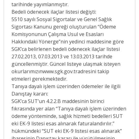
tarihinde yayımlanmıştır.
Bedeli ödenecek ilaçlar listesi değişti:
5510 sayılı Sosyal Sigortalar ve Genel Sağlık
Sigortası Kanunu gereği oluşturulan “Ödeme
Komisyonunun Çalışma Usul ve Esasları
Hakkındaki Yönerge”nin yedinci maddesine göre
SGK’ca belirlenen bedeli ödenecek ilaçlar listesi
27.02.2013, 07.03.2013 ve 13.03.2013 tarihde
güncellenmiştir. Güncel listeye ulaşmak isteyen
okurlarımızınwww.sgk.gov.tradresini takip
etmeleri gerekmektedir.
Tanıya dayalı işlem üzerinden ödemeler ile ilgili
Danıştay kararı:
SGK’ca SUT’un 4.2.2.B maddesinin birinci
fıkrasında yer alan “Tanıya dayalı işlem üzerinden
ödeme yönteminde, sağlık hizmeti bedelleri SUT
eki EK-9 listesi esas alınarak faturalandırılır.”
hükmündeki “SUT eki EK-9 listesi esas alınarak”
ibaresinin Danıştay kararı ile yürütülmesinin