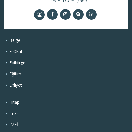
İnsanoğlu Gam Içinde
Belge
E-Okul
Ebildirge
Eğitim
Ehliyet
Hitap
İmar
İMEİ